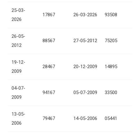
25-03-
178
67
26-03-2026
935
08
2026
26-05-
885
67
27-05-2012
752
05
2012
19-12-
284
67
20-12-2009
148
95
2009
04-07-
941
67
05-07-2009
335
00
2009
13-05-
794
67
14-05-2006
054
41
2006