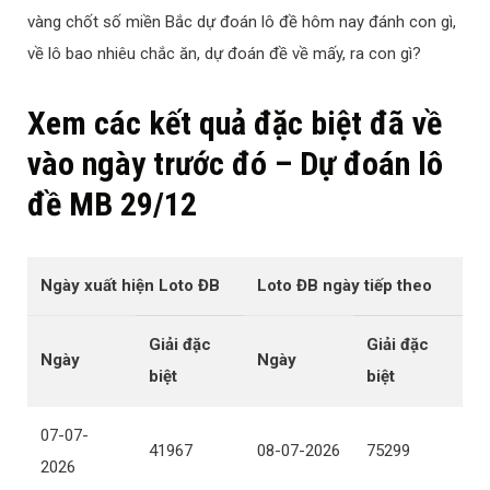
vàng chốt số miền Bắc dự đoán lô đề hôm nay đánh con gì,
về lô bao nhiêu chắc ăn, dự đoán đề về mấy, ra con gì?
Xem các kết quả đặc biệt đã về
vào ngày trước đó – Dự đoán lô
đề MB 29/12
Ngày xuất hiện Loto ĐB
Loto ĐB ngày tiếp theo
Giải đặc
Giải đặc
Ngày
Ngày
biệt
biệt
07-07-
419
67
08-07-2026
752
99
2026