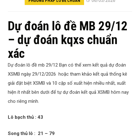
06/05/2026
PHƯƠNG PHÁP LÔ ĐỀ CHUẨN
Dự đoán lô đề MB 29/12
– dự đoán kqxs chuẩn
xác
ở
Dự đoán lô đề mb 29/12 Bạn có thể xem kết quả dự đoán
Dự
XSMB ngày 29/12/2026 hoặc tham khảo kết quả thống kê
đoán
giải đặt biệt XSMB và 10 cặp số xuất hiện nhiều nhất, xuất
MB
hiện ít nhất bên dưới để tự dự đoán kết quả XSMB hôm nay
29/12
cho riêng mình.
–
Lô bạch thủ : 43
Dự
đoán
Song thủ lô : 21 – 79
KQXSMB