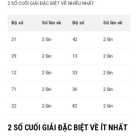
2 SỐ CUỐI GIẢI ĐẶC BIỆT VỀ NHIỀU NHẤT
Bộ số
Số lần về
Bộ số
Số lần về
21
2 lần
42
2 lần
29
2 lần
13
2 lần
12
2 lần
33
2 lần
71
2 lần
36
2 lần
22
2 lần
82
2 lần
2 SỐ CUỐI GIẢI ĐẶC BIỆT VỀ ÍT NHẤT