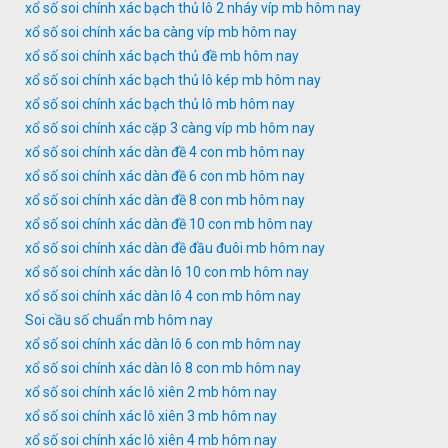
xổ số soi chính xác bạch thủ lô 2 nháy víp mb hôm nay
xổ số soi chính xác ba càng víp mb hôm nay
xổ số soi chính xác bạch thủ đề mb hôm nay
xổ số soi chính xác bạch thủ lô kép mb hôm nay
xổ số soi chính xác bạch thủ lô mb hôm nay
xổ số soi chính xác cặp 3 càng víp mb hôm nay
xổ số soi chính xác dàn đề 4 con mb hôm nay
xổ số soi chính xác dàn đề 6 con mb hôm nay
xổ số soi chính xác dàn đề 8 con mb hôm nay
xổ số soi chính xác dàn đề 10 con mb hôm nay
xổ số soi chính xác dàn đề đầu đuôi mb hôm nay
xổ số soi chính xác dàn lô 10 con mb hôm nay
xổ số soi chính xác dàn lô 4 con mb hôm nay
Soi cầu số chuẩn mb hôm nay
xổ số soi chính xác dàn lô 6 con mb hôm nay
xổ số soi chính xác dàn lô 8 con mb hôm nay
xổ số soi chính xác lô xiên 2 mb hôm nay
xổ số soi chính xác lô xiên 3 mb hôm nay
xổ số soi chính xác lô xiên 4 mb hôm nay