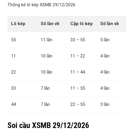
Thống kê lô kép XSMB 29/12/2026
Lô kép
Số lần về
Cặp lô kép
Số lần về
55
11 lần
33 – 55
5 lần
11
10 lần
11 – 22
4 lần
22
10 lần
11 – 44
4 lần
33
7 lần
11 – 55
4 lần
44
7 lần
22 – 55
3 lần
Soi cầu XSMB 29/12/2026