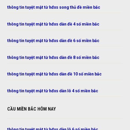
thông tin tuyệt mật từ hđxs song thủ đề miền bắc
thông tin tuyệt mật từ hđxs dàn đề 4 số miền bắc
thông tin tuyệt mật từ hđxs dàn đề 6 số miền bắc
thông tin tuyệt mật từ hđxs dàn đề 8 số miền bắc
thông tin tuyệt mật từ hđxs dàn đề 10 số miền bắc
thông tin tuyệt mật từ hđxs dàn lô 4 số miền bắc
CẦU MIỀN BẮC HÔM NAY
thông tin tuyệt mật từ hđxs dàn lô 6 số miền bắc