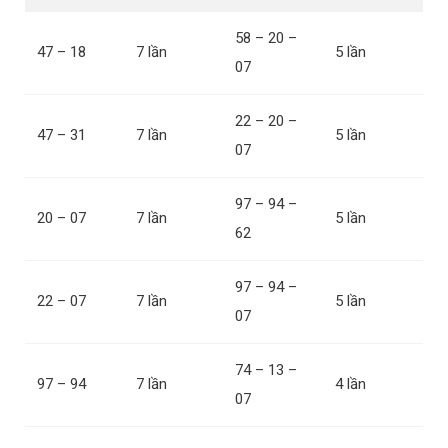
58 – 20 –
47 – 18
7 lần
5 lần
07
22 – 20 –
47 – 31
7 lần
5 lần
07
97 – 94 –
20 – 07
7 lần
5 lần
62
97 – 94 –
22 – 07
7 lần
5 lần
07
74 – 13 –
97 – 94
7 lần
4 lần
07