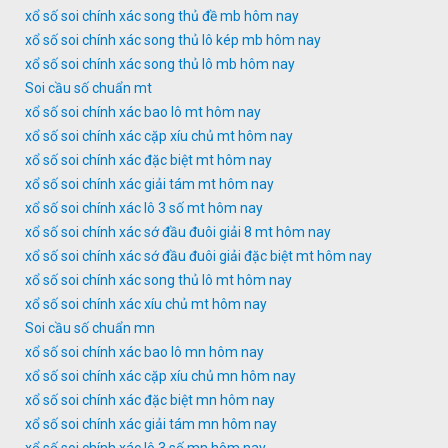
xổ số soi chính xác song thủ đề mb hôm nay
xổ số soi chính xác song thủ lô kép mb hôm nay
xổ số soi chính xác song thủ lô mb hôm nay
Soi cầu số chuẩn mt
xổ số soi chính xác bao lô mt hôm nay
xổ số soi chính xác cặp xíu chủ mt hôm nay
xổ số soi chính xác đặc biệt mt hôm nay
xổ số soi chính xác giải tám mt hôm nay
xổ số soi chính xác lô 3 số mt hôm nay
xổ số soi chính xác sớ đầu đuôi giải 8 mt hôm nay
xổ số soi chính xác sớ đầu đuôi giải đặc biệt mt hôm nay
xổ số soi chính xác song thủ lô mt hôm nay
xổ số soi chính xác xíu chủ mt hôm nay
Soi cầu số chuẩn mn
xổ số soi chính xác bao lô mn hôm nay
xổ số soi chính xác cặp xíu chủ mn hôm nay
xổ số soi chính xác đặc biệt mn hôm nay
xổ số soi chính xác giải tám mn hôm nay