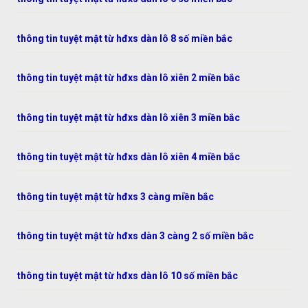
thông tin tuyệt mật từ hđxs dàn lô 8 số miền bắc
thông tin tuyệt mật từ hđxs dàn lô xiên 2 miền bắc
thông tin tuyệt mật từ hđxs dàn lô xiên 3 miền bắc
thông tin tuyệt mật từ hđxs dàn lô xiên 4 miền bắc
thông tin tuyệt mật từ hđxs 3 càng miền bắc
thông tin tuyệt mật từ hđxs dàn 3 càng 2 số miền bắc
thông tin tuyệt mật từ hđxs dàn lô 10 số miền bắc