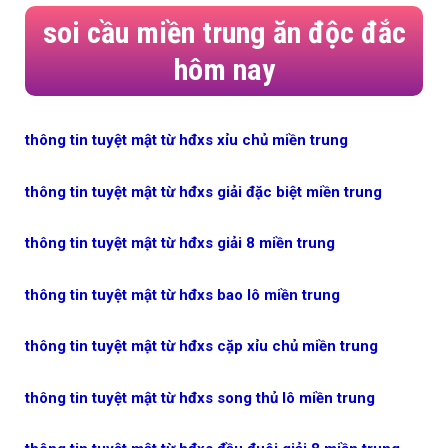
soi cầu miền trung ăn độc đắc
hôm nay
thông tin tuyệt mật từ hđxs xỉu chủ miền trung
thông tin tuyệt mật từ hđxs giải đặc biệt miền trung
thông tin tuyệt mật từ hđxs giải 8 miền trung
thông tin tuyệt mật từ hđxs bao lô miền trung
thông tin tuyệt mật từ hđxs cặp xỉu chủ miền trung
thông tin tuyệt mật từ hđxs song thủ lô miền trung