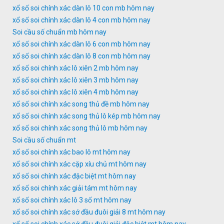
xổ số soi chính xác dàn lô 10 con mb hôm nay
xổ số soi chính xác dàn lô 4 con mb hôm nay
Soi cầu số chuẩn mb hôm nay
xổ số soi chính xác dàn lô 6 con mb hôm nay
xổ số soi chính xác dàn lô 8 con mb hôm nay
xổ số soi chính xác lô xiên 2 mb hôm nay
xổ số soi chính xác lô xiên 3 mb hôm nay
xổ số soi chính xác lô xiên 4 mb hôm nay
xổ số soi chính xác song thủ đề mb hôm nay
xổ số soi chính xác song thủ lô kép mb hôm nay
xổ số soi chính xác song thủ lô mb hôm nay
Soi cầu số chuẩn mt
xổ số soi chính xác bao lô mt hôm nay
xổ số soi chính xác cặp xíu chủ mt hôm nay
xổ số soi chính xác đặc biệt mt hôm nay
xổ số soi chính xác giải tám mt hôm nay
xổ số soi chính xác lô 3 số mt hôm nay
xổ số soi chính xác sớ đầu đuôi giải 8 mt hôm nay