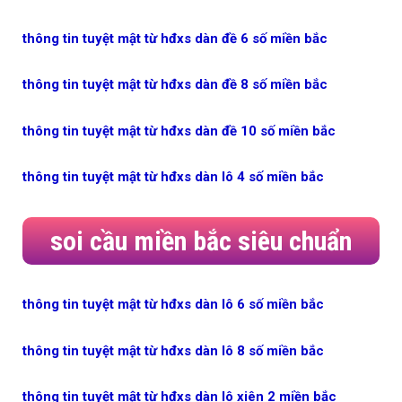
thông tin tuyệt mật từ hđxs dàn đề 6 số miền bắc
thông tin tuyệt mật từ hđxs dàn đề 8 số miền bắc
thông tin tuyệt mật từ hđxs dàn đề 10 số miền bắc
thông tin tuyệt mật từ hđxs dàn lô 4 số miền bắc
soi cầu miền bắc siêu chuẩn
thông tin tuyệt mật từ hđxs dàn lô 6 số miền bắc
thông tin tuyệt mật từ hđxs dàn lô 8 số miền bắc
thông tin tuyệt mật từ hđxs dàn lô xiên 2 miền bắc