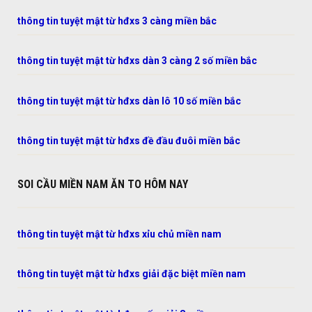
thông tin tuyệt mật từ hđxs 3 càng miền bắc
thông tin tuyệt mật từ hđxs dàn 3 càng 2 số miền bắc
thông tin tuyệt mật từ hđxs dàn lô 10 số miền bắc
thông tin tuyệt mật từ hđxs đề đầu đuôi miền bắc
SOI CẦU MIỀN NAM ĂN TO HÔM NAY
thông tin tuyệt mật từ hđxs xỉu chủ miền nam
thông tin tuyệt mật từ hđxs giải đặc biệt miền nam