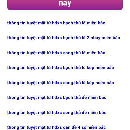
nay
thông tin tuyệt mật từ hđxs bạch thủ lô miền bắc
thông tin tuyệt mật từ hđxs bạch thủ lô 2 nháy miền bắc
thông tin tuyệt mật từ hđxs song thủ lô miền bắc
thông tin tuyệt mật từ hđxs bạch thủ lô kép miền bắc
thông tin tuyệt mật từ hđxs song thủ lô kép miền bắc
thông tin tuyệt mật từ hđxs bạch thủ đề miền bắc
thông tin tuyệt mật từ hđxs song thủ đề miền bắc
thông tin tuyệt mật từ hđxs dàn đề 4 số miền bắc