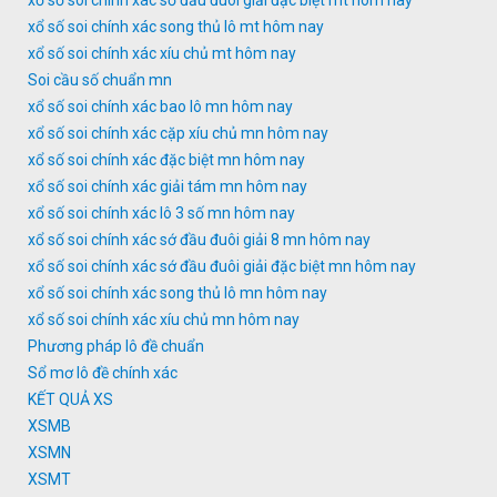
xổ số soi chính xác sớ đầu đuôi giải đặc biệt mt hôm nay
xổ số soi chính xác song thủ lô mt hôm nay
xổ số soi chính xác xíu chủ mt hôm nay
Soi cầu số chuẩn mn
xổ số soi chính xác bao lô mn hôm nay
xổ số soi chính xác cặp xíu chủ mn hôm nay
xổ số soi chính xác đặc biệt mn hôm nay
xổ số soi chính xác giải tám mn hôm nay
xổ số soi chính xác lô 3 số mn hôm nay
xổ số soi chính xác sớ đầu đuôi giải 8 mn hôm nay
xổ số soi chính xác sớ đầu đuôi giải đặc biệt mn hôm nay
xổ số soi chính xác song thủ lô mn hôm nay
xổ số soi chính xác xíu chủ mn hôm nay
Phương pháp lô đề chuẩn
Sổ mơ lô đề chính xác
KẾT QUẢ XS
XSMB
XSMN
XSMT