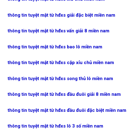
thông tin tuyệt mật từ hđxs giải đặc biệt miền nam
thông tin tuyệt mật từ hđxs vấn giải 8 miền nam
thông tin tuyệt mật từ hđxs bao lô miền nam
thông tin tuyệt mật từ hđxs cặp xỉu chủ miền nam
thông tin tuyệt mật từ hđxs song thủ lô miền nam
thông tin tuyệt mật từ hđxs đầu đuôi giải 8 miền nam
thông tin tuyệt mật từ hđxs đầu đuôi đặc biệt miền nam
thông tin tuyệt mật từ hđxs lô 3 số miền nam