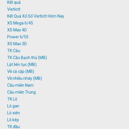
Kết quả
Vietlott
Kết Quả Xổ Số Vietlott Hôm Nay
XS Mega 6/45
XS Max 4D
Power 6/55
XS Max 3D
TK Cầu
TK Cầu Bạch thủ (MB)
Lật liên tục (MB)
Về cả cặp (MB)
Về nhiều nháy (MB)
Cầu miền Nam
Cầu miền Trung
TK Lô
Lô gan
Lô xiên
Lô kép
TK đầu