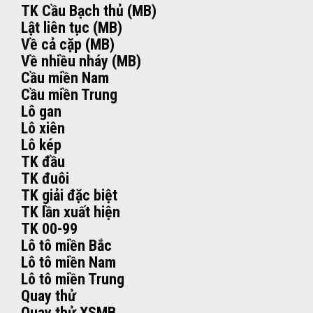
TK Cầu Bạch thủ (MB)
Lật liên tục (MB)
Về cả cặp (MB)
Về nhiều nháy (MB)
Cầu miền Nam
Cầu miền Trung
Lô gan
Lô xiên
Lô kép
TK đầu
TK đuôi
TK giải đặc biệt
TK lần xuất hiện
TK 00-99
Lô tô miền Bắc
Lô tô miền Nam
Lô tô miền Trung
Quay thử
Quay thử XSMB