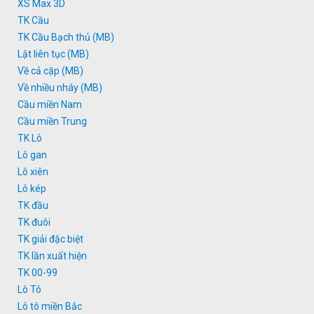
XS Max 3D
TK Cầu
TK Cầu Bạch thủ (MB)
Lật liên tục (MB)
Về cả cặp (MB)
Về nhiều nháy (MB)
Cầu miền Nam
Cầu miền Trung
TK Lô
Lô gan
Lô xiên
Lô kép
TK đầu
TK đuôi
TK giải đặc biệt
TK lần xuất hiện
TK 00-99
Lô Tô
Lô tô miền Bắc