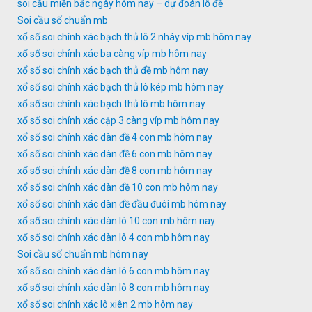
soi cầu miền bắc ngày hôm nay – dự đoán lô đề
Soi cầu số chuẩn mb
xổ số soi chính xác bạch thủ lô 2 nháy víp mb hôm nay
xổ số soi chính xác ba càng víp mb hôm nay
xổ số soi chính xác bạch thủ đề mb hôm nay
xổ số soi chính xác bạch thủ lô kép mb hôm nay
xổ số soi chính xác bạch thủ lô mb hôm nay
xổ số soi chính xác cặp 3 càng víp mb hôm nay
xổ số soi chính xác dàn đề 4 con mb hôm nay
xổ số soi chính xác dàn đề 6 con mb hôm nay
xổ số soi chính xác dàn đề 8 con mb hôm nay
xổ số soi chính xác dàn đề 10 con mb hôm nay
xổ số soi chính xác dàn đề đầu đuôi mb hôm nay
xổ số soi chính xác dàn lô 10 con mb hôm nay
xổ số soi chính xác dàn lô 4 con mb hôm nay
Soi cầu số chuẩn mb hôm nay
xổ số soi chính xác dàn lô 6 con mb hôm nay
xổ số soi chính xác dàn lô 8 con mb hôm nay
xổ số soi chính xác lô xiên 2 mb hôm nay