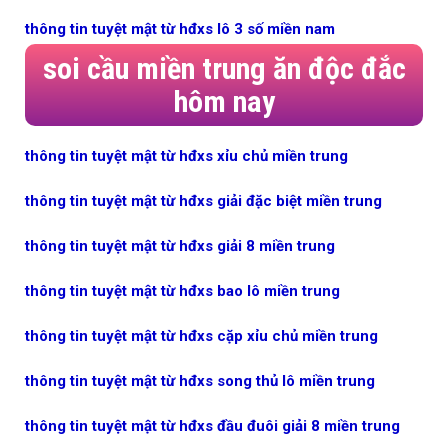
thông tin tuyệt mật từ hđxs lô 3 số miền nam
soi cầu miền trung ăn độc đắc
hôm nay
thông tin tuyệt mật từ hđxs xỉu chủ miền trung
thông tin tuyệt mật từ hđxs giải đặc biệt miền trung
thông tin tuyệt mật từ hđxs giải 8 miền trung
thông tin tuyệt mật từ hđxs bao lô miền trung
thông tin tuyệt mật từ hđxs cặp xỉu chủ miền trung
thông tin tuyệt mật từ hđxs song thủ lô miền trung
thông tin tuyệt mật từ hđxs đầu đuôi giải 8 miền trung