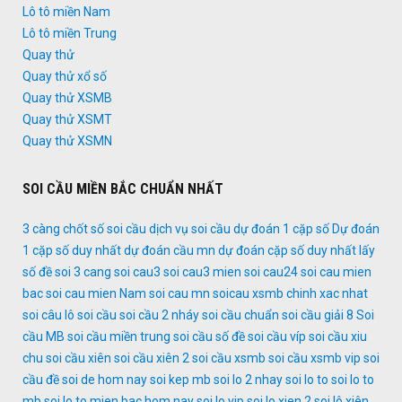
Lô tô miền Nam
Lô tô miền Trung
Quay thử
Quay thử xổ số
Quay thử XSMB
Quay thử XSMT
Quay thử XSMN
SOI CẦU MIỀN BẮC CHUẨN NHẤT
3 càng
chốt số soi cầu
dịch vụ soi cầu
dự đoán 1 cặp số
Dự đoán
1 cặp số duy nhất
dự đoán cầu mn
dự đoán cặp số duy nhất
lấy
số đề
soi 3 cang
soi cau3
soi cau3 mien
soi cau24
soi cau mien
bac
soi cau mien Nam
soi cau mn
soicau xsmb chinh xac nhat
soi câu lô
soi cầu
soi cầu 2 nháy
soi cầu chuẩn
soi cầu giải 8
Soi
cầu MB
soi cầu miền trung
soi cầu số đề
soi cầu víp
soi cầu xiu
chu
soi cầu xiên
soi cầu xiên 2
soi cầu xsmb
soi cầu xsmb vip
soi
cầu đề
soi de hom nay
soi kep mb
soi lo 2 nhay
soi lo to
soi lo to
mb
soi lo to mien bac hom nay
soi lo vip
soi lo xien 2
soi lô xiên