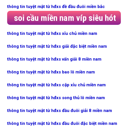
thông tin tuyệt mật từ hđxs đề đầu đuôi miền bắc
soi cầu miền nam víp siêu hót
thông tin tuyệt mật từ hđxs xỉu chủ miền nam
thông tin tuyệt mật từ hđxs giải đặc biệt miền nam
thông tin tuyệt mật từ hđxs vấn giải 8 miền nam
thông tin tuyệt mật từ hđxs bao lô miền nam
thông tin tuyệt mật từ hđxs cặp xỉu chủ miền nam
thông tin tuyệt mật từ hđxs song thủ lô miền nam
thông tin tuyệt mật từ hđxs đầu đuôi giải 8 miền nam
thông tin tuyệt mật từ hđxs đầu đuôi đặc biệt miền nam