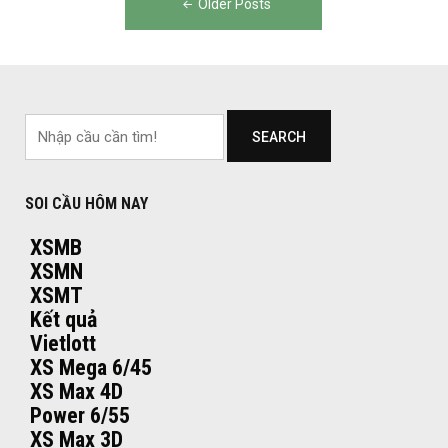
–
Older Posts
hướng
Dự
đoán
bài
số
viết
đề
hôm
SEARCH
nay"
SOI CẦU HÔM NAY
XSMB
XSMN
XSMT
Kết quả
Vietlott
XS Mega 6/45
XS Max 4D
Power 6/55
XS Max 3D