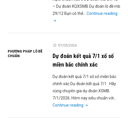
chính
– Dự đoán KQXSMB Dự đoán lô đề mb
xác"
"Dự
29/12 Bạn có thể…
Continue reading
đoán
lô
đề
MB
07/05/2026
29/1
PHƯƠNG PHÁP LÔ ĐỀ
Dự đoán kết quả 7/1 xổ số
CHUẨN
–
dự
miền bắc chính xác
đoán
Dự đoán kết quả 7/1 xổ số miền bắc
kqxs
chính xác Dự đoán kết quả 7/1 . Hãy
chuẩ
cùng chuyên gia dự đoán XSMB
xác"
7/1/2026. Hôm nay siêu chuẩn với…
"Dự
Continue reading
đoán
kết
quả