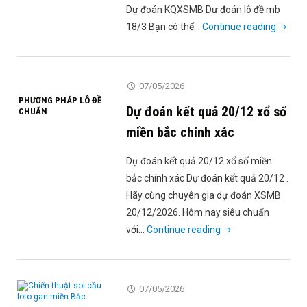
Dự đoán KQXSMB Dự đoán lô đề mb
xác"
"Dự
18/3 Bạn có thể…
Continue reading
đoán
lô
đề
07/05/2026
MB
PHƯƠNG PHÁP LÔ ĐỀ
Dự đoán kết quả 20/12 xổ số
CHUẨN
18/3
–
miền bắc chính xác
dự
Dự đoán kết quả 20/12 xổ số miền
đoán
bắc chính xác Dự đoán kết quả 20/12 .
kqxs
Hãy cùng chuyên gia dự đoán XSMB
chuẩn
20/12/2026. Hôm nay siêu chuẩn
xác"
"Dự
với…
Continue reading
đoán
kết
quả
07/05/2026
20/12