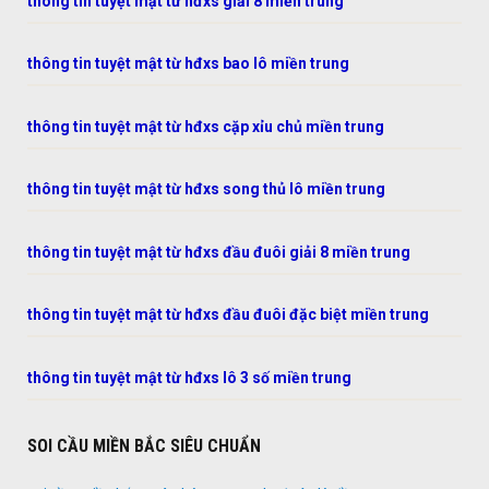
thông tin tuyệt mật từ hđxs giải 8 miền trung
thông tin tuyệt mật từ hđxs bao lô miền trung
thông tin tuyệt mật từ hđxs cặp xỉu chủ miền trung
thông tin tuyệt mật từ hđxs song thủ lô miền trung
thông tin tuyệt mật từ hđxs đầu đuôi giải 8 miền trung
thông tin tuyệt mật từ hđxs đầu đuôi đặc biệt miền trung
thông tin tuyệt mật từ hđxs lô 3 số miền trung
SOI CẦU MIỀN BẮC SIÊU CHUẨN