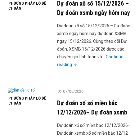
Dự đoán xổ số 15/12/2026 –
PHƯƠNG PHÁP LÔ ĐỀ
xổ
CHUẨN
số
Dự đoán xsmb ngày hôm nay
miền
Dự đoán xổ số 15/12/2026 – Dự đoán
bắc
xsmb ngày hôm nay dự đoán XSMB
chính
ngày 15/12/2026. Cùng theo dõi Dự
xác"
đoán. XSMB 15/12/2026 được các
chuyên gia tính toán và…
Continue
"Dự
reading
đoán
xổ
số
07/05/2026
15/12/2026
PHƯƠNG PHÁP LÔ ĐỀ
Dự đoán xổ số miền bắc
–
CHUẨN
Dự
12/12/2026– Dự đoán xsmb
đoán
Dự đoán xổ số miền bắc 12/12/2026–
xsmb
Dự đoán xsmb xổ số miền bắc 12/12
ngày