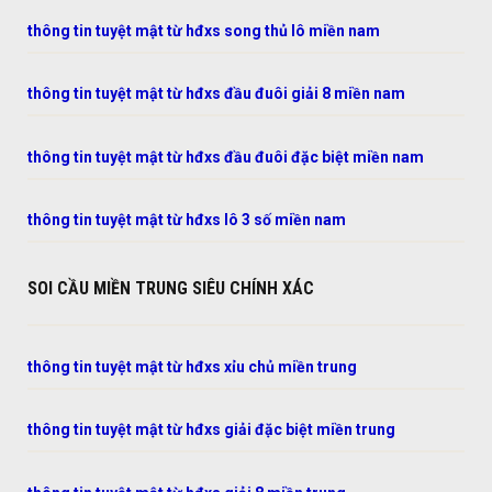
thông tin tuyệt mật từ hđxs song thủ lô miền nam
thông tin tuyệt mật từ hđxs đầu đuôi giải 8 miền nam
thông tin tuyệt mật từ hđxs đầu đuôi đặc biệt miền nam
thông tin tuyệt mật từ hđxs lô 3 số miền nam
SOI CẦU MIỀN TRUNG SIÊU CHÍNH XÁC
thông tin tuyệt mật từ hđxs xỉu chủ miền trung
thông tin tuyệt mật từ hđxs giải đặc biệt miền trung