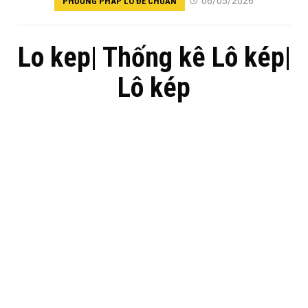
06/05/2026
PHƯƠNG PHÁP LÔ ĐỀ CHUẨN
Lo kep| Thống kê Lô kép|
Lô kép