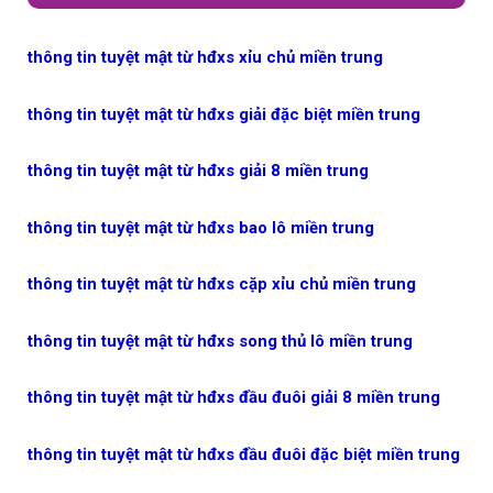
thông tin tuyệt mật từ hđxs xỉu chủ miền trung
thông tin tuyệt mật từ hđxs giải đặc biệt miền trung
thông tin tuyệt mật từ hđxs giải 8 miền trung
thông tin tuyệt mật từ hđxs bao lô miền trung
thông tin tuyệt mật từ hđxs cặp xỉu chủ miền trung
thông tin tuyệt mật từ hđxs song thủ lô miền trung
thông tin tuyệt mật từ hđxs đầu đuôi giải 8 miền trung
thông tin tuyệt mật từ hđxs đầu đuôi đặc biệt miền trung