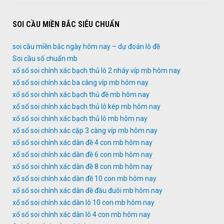
SOI CẦU MIỀN BẮC SIÊU CHUẨN
soi cầu miền bắc ngày hôm nay – dự đoán lô đề
Soi cầu số chuẩn mb
xổ số soi chính xác bạch thủ lô 2 nháy víp mb hôm nay
xổ số soi chính xác ba càng víp mb hôm nay
xổ số soi chính xác bạch thủ đề mb hôm nay
xổ số soi chính xác bạch thủ lô kép mb hôm nay
xổ số soi chính xác bạch thủ lô mb hôm nay
xổ số soi chính xác cặp 3 càng víp mb hôm nay
xổ số soi chính xác dàn đề 4 con mb hôm nay
xổ số soi chính xác dàn đề 6 con mb hôm nay
xổ số soi chính xác dàn đề 8 con mb hôm nay
xổ số soi chính xác dàn đề 10 con mb hôm nay
xổ số soi chính xác dàn đề đầu đuôi mb hôm nay
xổ số soi chính xác dàn lô 10 con mb hôm nay
xổ số soi chính xác dàn lô 4 con mb hôm nay