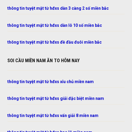
thông tin tuyệt mật từ hđxs dàn 3 càng 2 số miền bắc
thông tin tuyệt mật từ hđxs dàn lô 10 số miền bắc
thông tin tuyệt mật từ hđxs đề đầu đuôi miền bắc
SOI CẦU MIỀN NAM ĂN TO HÔM NAY
thông tin tuyệt mật từ hđxs xỉu chủ miền nam
thông tin tuyệt mật từ hđxs giải đặc biệt miền nam
thông tin tuyệt mật từ hđxs vấn giải 8 miền nam