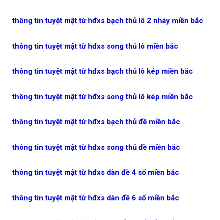
thông tin tuyệt mật từ hđxs bạch thủ lô 2 nháy miền bắc
thông tin tuyệt mật từ hđxs song thủ lô miền bắc
thông tin tuyệt mật từ hđxs bạch thủ lô kép miền bắc
thông tin tuyệt mật từ hđxs song thủ lô kép miền bắc
thông tin tuyệt mật từ hđxs bạch thủ đề miền bắc
thông tin tuyệt mật từ hđxs song thủ đề miền bắc
thông tin tuyệt mật từ hđxs dàn đề 4 số miền bắc
thông tin tuyệt mật từ hđxs dàn đề 6 số miền bắc