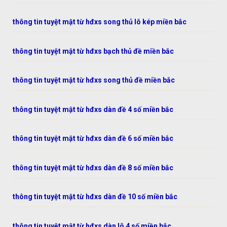
thông tin tuyệt mật từ hđxs song thủ lô kép miền bắc
thông tin tuyệt mật từ hđxs bạch thủ đề miền bắc
thông tin tuyệt mật từ hđxs song thủ đề miền bắc
thông tin tuyệt mật từ hđxs dàn đề 4 số miền bắc
thông tin tuyệt mật từ hđxs dàn đề 6 số miền bắc
thông tin tuyệt mật từ hđxs dàn đề 8 số miền bắc
thông tin tuyệt mật từ hđxs dàn đề 10 số miền bắc
thông tin tuyệt mật từ hđxs dàn lô 4 số miền bắc