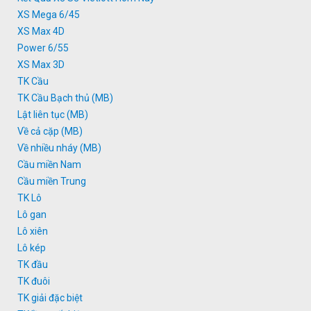
XS Mega 6/45
XS Max 4D
Power 6/55
XS Max 3D
TK Cầu
TK Cầu Bạch thủ (MB)
Lật liên tục (MB)
Về cả cặp (MB)
Về nhiều nháy (MB)
Cầu miền Nam
Cầu miền Trung
TK Lô
Lô gan
Lô xiên
Lô kép
TK đầu
TK đuôi
TK giải đặc biệt