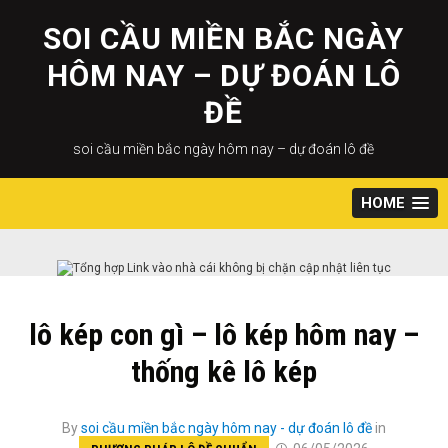
Skip
to
SOI CẦU MIỀN BẮC NGÀY
content
HÔM NAY – DỰ ĐOÁN LÔ
ĐỀ
soi cầu miền bắc ngày hôm nay – dự đoán lô đề
HOME
lô kép con gì – lô kép hôm nay –
thống kê lô kép
By
soi cầu miền bắc ngày hôm nay - dự đoán lô đề
in