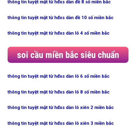
thông tin tuyệt mật từ hđxs dàn đề 8 số miền bắc
thông tin tuyệt mật từ hđxs dàn đề 10 số miền bắc
thông tin tuyệt mật từ hđxs dàn lô 4 số miền bắc
soi cầu miền bắc siêu chuẩn
thông tin tuyệt mật từ hđxs dàn lô 6 số miền bắc
thông tin tuyệt mật từ hđxs dàn lô 8 số miền bắc
thông tin tuyệt mật từ hđxs dàn lô xiên 2 miền bắc
thông tin tuyệt mật từ hđxs dàn lô xiên 3 miền bắc