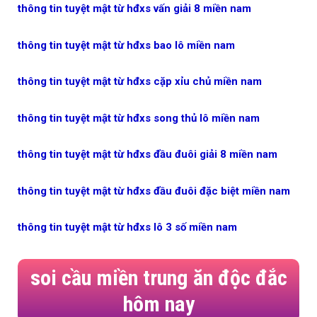
thông tin tuyệt mật từ hđxs vấn giải 8 miền nam
thông tin tuyệt mật từ hđxs bao lô miền nam
thông tin tuyệt mật từ hđxs cặp xỉu chủ miền nam
thông tin tuyệt mật từ hđxs song thủ lô miền nam
thông tin tuyệt mật từ hđxs đầu đuôi giải 8 miền nam
thông tin tuyệt mật từ hđxs đầu đuôi đặc biệt miền nam
thông tin tuyệt mật từ hđxs lô 3 số miền nam
soi cầu miền trung ăn độc đắc
hôm nay