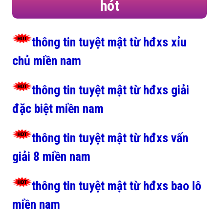
hót
thông tin tuyệt mật từ hđxs xỉu
chủ miền nam
thông tin tuyệt mật từ hđxs giải
đặc biệt miền nam
thông tin tuyệt mật từ hđxs vấn
giải 8 miền nam
thông tin tuyệt mật từ hđxs bao lô
miền nam