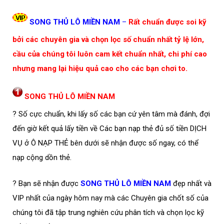
SONG THỦ LÔ MIỀN NAM
–
Rất chuẩn được soi kỹ
bởi các chuyên gia và chọn lọc số chuẩn nhất tỷ lệ lớn,
cầu của chúng tôi luôn cam kết chuẩn nhất, chi phí cao
nhưng mang lại hiệu quả cao cho các bạn chơi to.
SONG THỦ LÔ MIỀN NAM
? Số cực chuẩn, khi lấy số các bạn cứ yên tâm mà đánh, đợi
đến giờ kết quả lấy tiền về
Các bạn nạp thẻ đủ số tiền DỊCH
VỤ ở Ô NẠP THẺ bên dưới sẽ nhận được số ngay, có thể
nạp cộng dồn thẻ.
? Bạn sẽ nhận được
SONG THỦ LÔ MIỀN NAM
đẹp nhất và
VIP nhất của ngày hôm nay mà các Chuyên gia chốt số của
chúng tôi đã tập trung nghiên cứu phân tích và chọn lọc kỹ