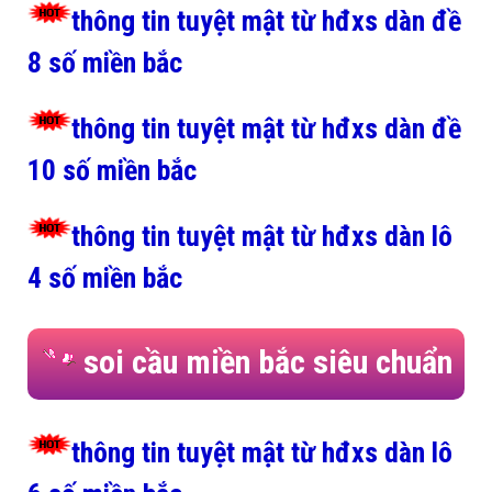
thông tin tuyệt mật từ hđxs dàn đề
8 số miền bắc
thông tin tuyệt mật từ hđxs dàn đề
10 số miền bắc
thông tin tuyệt mật từ hđxs dàn lô
4 số miền bắc
soi cầu miền bắc siêu chuẩn
thông tin tuyệt mật từ hđxs dàn lô