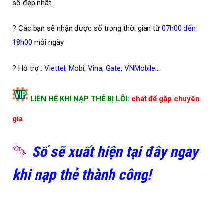
số đẹp nhất.
? Các bạn sẽ nhận được số trong thời gian từ
07h00 đến
18h00
mỗi ngày
? Hỗ trợ :
Viettel, Mobi, Vina, Gate, VNMobile…
LIÊN HỆ KHI NẠP THẺ BỊ LỖI:
chát để gặp chuyên
gia
Số sẽ xuất hiện tại đây ngay
khi nạp thẻ thành công!