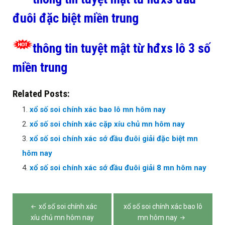
đuôi đặc biệt miền trung
thông tin tuyệt mật từ hđxs lô 3 số
miền trung
Related Posts:
xổ số soi chính xác bao lô mn hôm nay
xổ số soi chính xác cặp xíu chủ mn hôm nay
xổ số soi chính xác sớ đầu đuôi giải đặc biệt mn
hôm nay
xổ số soi chính xác sớ đầu đuôi giải 8 mn hôm nay
Điều
xổ số soi chính xác
xổ số soi chính xác bao lô
hướng
xíu chủ mn hôm nay
mn hôm nay