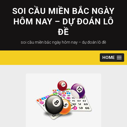
Skip
to
SOI CẦU MIỀN BẮC NGÀY
content
HÔM NAY – DỰ ĐOÁN LÔ
ĐỀ
soi cầu miền bắc ngày hôm nay – dự đoán lô đề
HOME