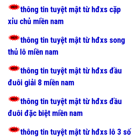
thông tin tuyệt mật từ hđxs cặp
xỉu chủ miền nam
thông tin tuyệt mật từ hđxs song
thủ lô miền nam
thông tin tuyệt mật từ hđxs đầu
đuôi giải 8 miền nam
thông tin tuyệt mật từ hđxs đầu
đuôi đặc biệt miền nam
thông tin tuyệt mật từ hđxs lô 3 số