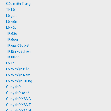
Cầu miền Trung
TK Lô
Lô gan
Lô xiên
Lô kép
TK đầu
TK đuôi
TK giải đặc biệt
TK lần xuất hiện
TK 00-99
Lô Tô
Lô tô miền Bắc
Lô tô miền Nam
Lô tô miền Trung
Quay thử
Quay thử xổ số
Quay thử XSMB
Quay thử XSMT
Quay thử XSMN