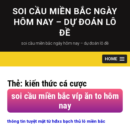
Skip
to
SOI CẦU MIỀN BẮC NGÀY
content
HÔM NAY – DỰ ĐOÁN LÔ
ĐỀ
soi cầu miền bắc ngày hôm nay – dự đoán lô đề
HOME
Thẻ:
kiến thức cá cược
soi cầu miền bắc víp ăn to hôm
nay
thông tin tuyệt mật từ hđxs bạch thủ lô miền bắc