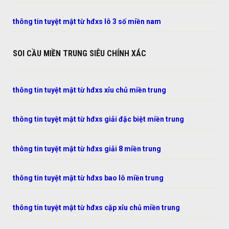
thông tin tuyệt mật từ hđxs lô 3 số miền nam
SOI CẦU MIỀN TRUNG SIÊU CHÍNH XÁC
thông tin tuyệt mật từ hđxs xỉu chủ miền trung
thông tin tuyệt mật từ hđxs giải đặc biệt miền trung
thông tin tuyệt mật từ hđxs giải 8 miền trung
thông tin tuyệt mật từ hđxs bao lô miền trung
thông tin tuyệt mật từ hđxs cặp xỉu chủ miền trung