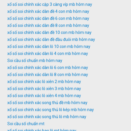
xổ số soi chính xác cặp 3 càng víp mb hôm nay
xổ số soi chính xác dàn đề 4 con mb hôm nay
xổ số soi chính xác dàn đề 6 con mb hôm nay
xổ số soi chính xác dàn đề 8 con mb hôm nay
xổ số soi chính xác dàn đề 10 con mb hôm nay
xổ số soi chính xác dàn đề đầu đuôi mb hôm nay
xổ số soi chính xác dàn lô 10 con mb hôm nay
xổ số soi chính xác dàn lô 4 con mb hôm nay
Soi cầu số chuẩn mb hôm nay
xổ số soi chính xác dàn lô 6 con mb hôm nay
xổ số soi chính xác dàn lô 8 con mb hôm nay
xổ số soi chính xác lô xiên 2 mb hôm nay
xổ số soi chính xác lô xiên 3 mb hôm nay
xổ số soi chính xác lô xiên 4 mb hôm nay
xổ số soi chính xác song thủ đề mb hôm nay
xổ số soi chính xác song thủ lô kép mb hôm nay
xổ số soi chính xác song thủ lô mb hôm nay
Soi cầu số chuẩn mt
xổ số soi chính xác bao lô mt hôm nay