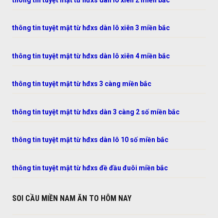
thông tin tuyệt mật từ hđxs dàn lô xiên 3 miền bắc
thông tin tuyệt mật từ hđxs dàn lô xiên 4 miền bắc
thông tin tuyệt mật từ hđxs 3 càng miền bắc
thông tin tuyệt mật từ hđxs dàn 3 càng 2 số miền bắc
thông tin tuyệt mật từ hđxs dàn lô 10 số miền bắc
thông tin tuyệt mật từ hđxs đề đầu đuôi miền bắc
SOI CẦU MIỀN NAM ĂN TO HÔM NAY