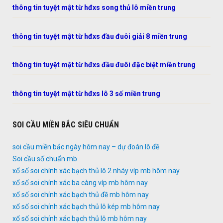
thông tin tuyệt mật từ hđxs song thủ lô miền trung
thông tin tuyệt mật từ hđxs đầu đuôi giải 8 miền trung
thông tin tuyệt mật từ hđxs đầu đuôi đặc biệt miền trung
thông tin tuyệt mật từ hđxs lô 3 số miền trung
SOI CẦU MIỀN BẮC SIÊU CHUẨN
soi cầu miền bắc ngày hôm nay – dự đoán lô đề
Soi cầu số chuẩn mb
xổ số soi chính xác bạch thủ lô 2 nháy víp mb hôm nay
xổ số soi chính xác ba càng víp mb hôm nay
xổ số soi chính xác bạch thủ đề mb hôm nay
xổ số soi chính xác bạch thủ lô kép mb hôm nay
xổ số soi chính xác bạch thủ lô mb hôm nay